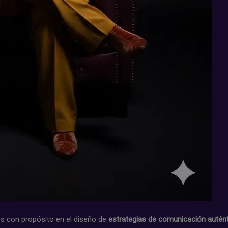
 con propósito en el diseño de
estrategias de comunicación autén