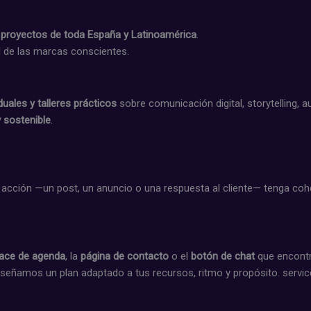
 proyectos de toda España y Latinoamérica
.
al de las marcas conscientes.
duales y talleres prácticos
sobre comunicación digital, storytelling,
 sostenible
.
ción —un post, un anuncio o una respuesta al cliente— tenga cohere
lace de agenda
, la
página de contacto
o el
botón de chat
que encontr
iseñamos un plan adaptado a tus recursos, ritmo y propósito. servi