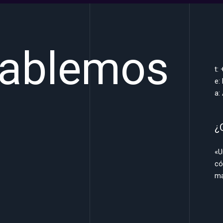
hablemos
t:
e:
a:
¿
«U
có
ma