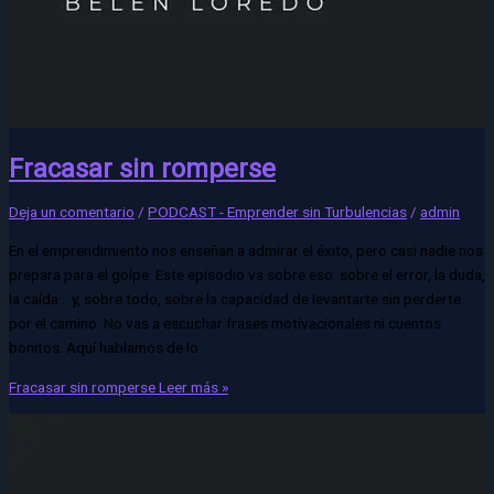
Fracasar sin romperse
Deja un comentario
/
PODCAST - Emprender sin Turbulencias
/
admin
En el emprendimiento nos enseñan a admirar el éxito, pero casi nadie nos
prepara para el golpe. Este episodio va sobre eso: sobre el error, la duda,
la caída… y, sobre todo, sobre la capacidad de levantarte sin perderte
por el camino. No vas a escuchar frases motivacionales ni cuentos
bonitos. Aquí hablamos de lo
Fracasar sin romperse
Leer más »