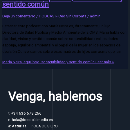
sentido común
Deja un comentario
/
PODCAST- Ceo Sin Corbata
/
admin
Estrenar este podcast con María Neira es, directamente, un lujo.
Directora de Salud Pública y Medio Ambiente de la OMS, María habla con
claridad, visión y sentido común sobre sostenibilidad real, ciudades
esponja, equilibrio ambiental y el papel de la mujer en los espacios de
decisión.Conversamos sobre esas madres de hijos con asma que, sin
María Neira: equilibrio, sostenibilidad y sentido común
Leer más »
Venga, hablemos
t: +34 636 678 266
e: hola@besocialmedia.es
a: Asturias – POLA DE SIERO