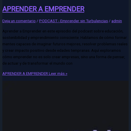
APRENDER A EMPRENDER
Deja un comentario
/
PODCAST - Emprender sin Turbulencias
/
admin
Aprender a Emprender en este episodio del podcast sobre educación,
sostenibilidad y emprendimiento consciente. Hablamos de cómo formar
mentes capaces de imaginar futuros mejores, resolver problemas reales
y crear impacto positivo desde edades tempranas. Aquí exploramos
cómo emprender no es solo crear empresas, sino una forma de pensar,
de actuar y de transformar el mundo con
APRENDER A EMPRENDER
Leer más »