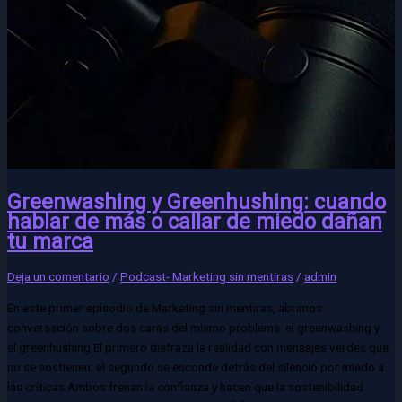
Greenwashing y Greenhushing: cuando
hablar de más o callar de miedo dañan
tu marca
Deja un comentario
/
Podcast- Marketing sin mentiras
/
admin
En este primer episodio de Marketing sin mentiras, abrimos
conversación sobre dos caras del mismo problema: el greenwashing y
el greenhushing.El primero disfraza la realidad con mensajes verdes que
no se sostienen; el segundo se esconde detrás del silencio por miedo a
las críticas.Ambos frenan la confianza y hacen que la sostenibilidad