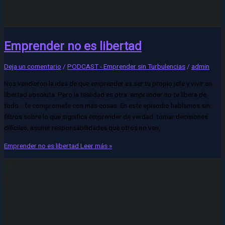
Emprender no es libertad
Deja un comentario
/
PODCAST - Emprender sin Turbulencias
/
admin
Nos vendieron la idea de que emprender es ser tu propio jefe y vivir en
libertad absoluta. Pero la realidad es otra: emprender no te libera de
todo… te compromete con más cosas. En este episodio hablamos sin
filtros sobre lo que significa emprender de verdad: tomar decisiones
difíciles, asumir responsabilidades que otros no ven,
Emprender no es libertad
Leer más »