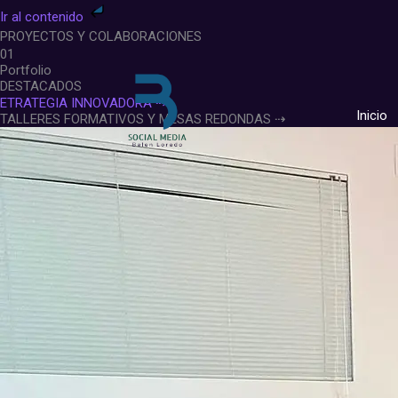
Ir
Ir al contenido
al
PROYECTOS Y COLABORACIONES
contenido
01
Portfolio
DESTACADOS
ETRATEGIA INNOVADORA ⇢
Inicio
TALLERES FORMATIVOS Y MESAS REDONDAS ⇢